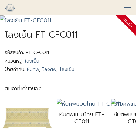
Skip
to
แนะนำ
content
โลงเย็น FT-CFC011
รหัสสินค้า:
FT-CFC011
หมวดหมู่:
โลงเย็น
ป้ายกำกับ:
หีบศพ
,
โลงศพ
,
โลงเย็น
สินค้าที่เกี่ยวข้อง
หีบศพแบบไทย FT-
หีบศพแบ
CT011
CT