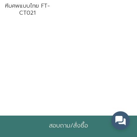
หีบศพแบบไทย FT-
CT021
Search
for:
สอบถาม/สั่งซื้อ