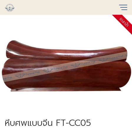
Skip
to
แนะนำ
content
หีบศพแบบจีน FT-CC05