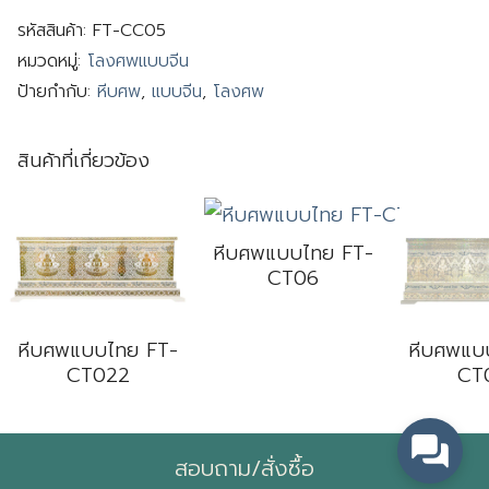
รหัสสินค้า:
FT-CC05
หมวดหมู่:
โลงศพแบบจีน
ป้ายกำกับ:
หีบศพ
,
แบบจีน
,
โลงศพ
สินค้าที่เกี่ยวข้อง
Search
for:
หีบศพแบบไทย FT-
CT06
หีบศพแบบไทย FT-
หีบศพแบ
CT022
CT
สอบถาม/สั่งซื้อ