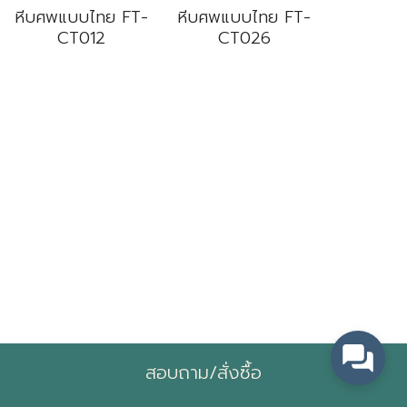
หีบศพแบบไทย FT-
หีบศพแบบไทย FT-
CT012
CT026
Search
for:
สอบถาม/สั่งซื้อ