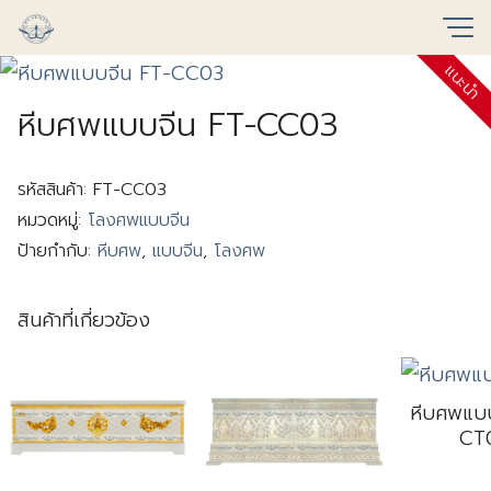
Skip
to
แนะนำ
content
หีบศพแบบจีน FT-CC03
รหัสสินค้า:
FT-CC03
หมวดหมู่:
โลงศพแบบจีน
ป้ายกำกับ:
หีบศพ
,
แบบจีน
,
โลงศพ
สินค้าที่เกี่ยวข้อง
หีบศพแบ
CT