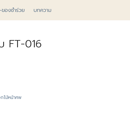
้-ของชำร่วย
บทความ
ีบ FT-016
กไม้หน้าศพ