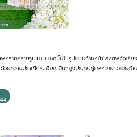
ศพหลากหลายรูปแบบ เซตนี้เป็นรูปแบบด้านหน้าโลงศพจัดเรียงด
Search
งด้วยความปราณีตละเอียด มีนกยูงประกบคู่แพหางยาวสวยด้านหน้า
for: