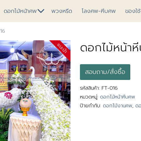
ดอกไม้หน้าศพ
พวงหรีด
โลงศพ-หีบศพ
ของใช
016
ดอกไม้หน้าห
แนะนำ
สอบถาม/สั่งซื้อ
รหัสสินค้า:
FT-016
หมวดหมู่:
ดอกไม้หน้าหีบศพ
ป้ายกำกับ:
ดอกไม้งานศพ
,
ดอ