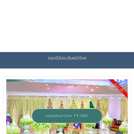
ดอกไม้ประดับหน้าโกศ
แนะนำ
ดอกไม้หน้าโกศ FT-O01