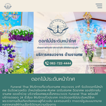
ดอกไม้ประดับหน้าโกศ
Funeral Thai ให้บริการเกี่ยวกับงานศพ ครบวงจร อาทิ รับจัดดอกไม้หน้า
ศพ รับจัดพวงหรีด จำหน่ายโลงศพ-หีบศพ รถรับส่งศพ ฉีดยาศพ ของใช้ภายใน
งานศพ ของชำร่วย บริจาคโลงศพและอื่นๆครบวงจร Funeral Thai พร้อมให้
บริการตลอด 24 ชั่วโมง ให้บริการทั่วประเทศ การจัดดอกไม้ประดับหน้าโกศ
พระราชทานเป็นเกียรติยศของผู้ที่ล่วงลับ และครอบครัว ทางเรามีรูปแบบมากมาย
หลากหลายให้ท่านเลือกได้ตามความต้องการ