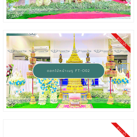
แนะนำ
ดอกไม้หน้าเมรุ FT-O02
แนะนำ