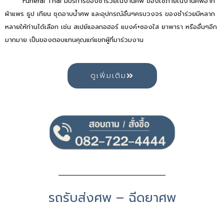
Funeral Thai มีบริการของชำร่วยในงานศพ ของใช้ภายในงานศพอาทิ
ผ้าแพร ธูป เทียน ชุดอาบน้ำศพ และอุปกรณ์อื่นๆครบวงจร ของชำร่วยมีหลาก
หลายให้ท่านได้เลือก เช่น สเปย์แอลกอฮอร์ แบงค์+ซองใส ยาพารา หรืออื่นๆอีก
มากมาย เป็นของตอบแทนคุณแก่แขกผู้ที่มาร่วมงาน
ดูเพิ่มเติม
รถรับส่งศพ – ฉีดยาศพ