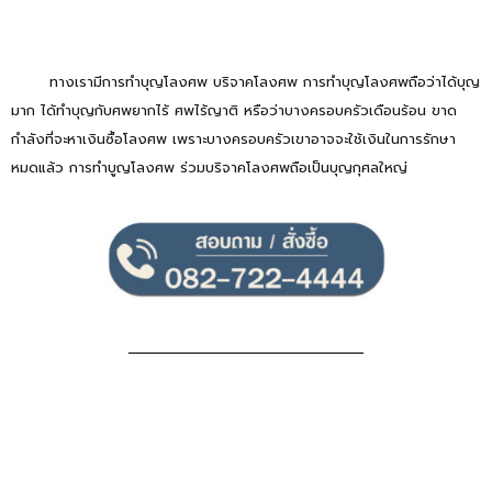
ทางเรามีการทำบุญโลงศพ บริจาคโลงศพ การทำบุญโลงศพถือว่าได้บุญ
มาก ได้ทำบุญกับศพยากไร้ ศพไร้ญาติ หรือว่าบางครอบครัวเดือนร้อน ขาด
กำลังที่จะหาเงินซื้อโลงศพ เพราะบางครอบครัวเขาอาจจะใช้เงินในการรักษา
หมดแล้ว การทำบูญโลงศพ ร่วมบริจาคโลงศพถือเป็นบุญกุศลใหญ่