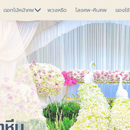
ดอกไม้หน้าศพ
พวงหรีด
โลงศพ-หีบศพ
ของใช