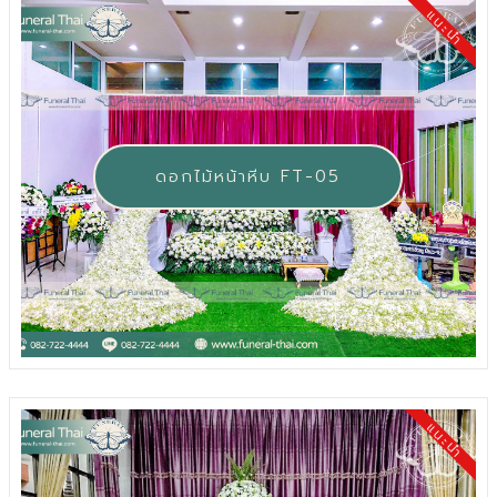
แนะนำ
ดอกไม้หน้าหีบ FT-05
แนะนำ