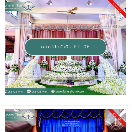
แนะนำ
ดอกไม้หน้าหีบ FT-06
แนะนำ