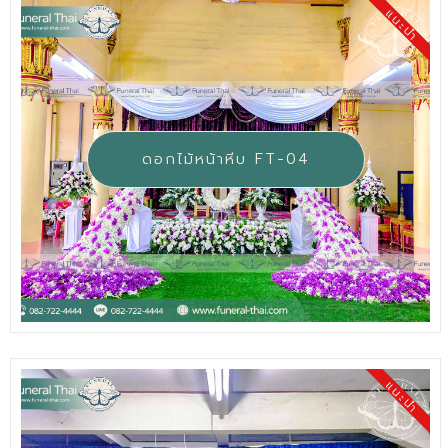
แนะนำ
ดอกไม้หน้าหีบ FT-04
แนะนำ