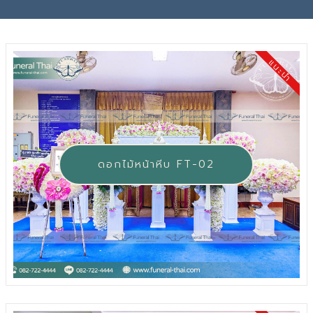
แนะนำ
ดอกไม้หน้าหีบ FT-02