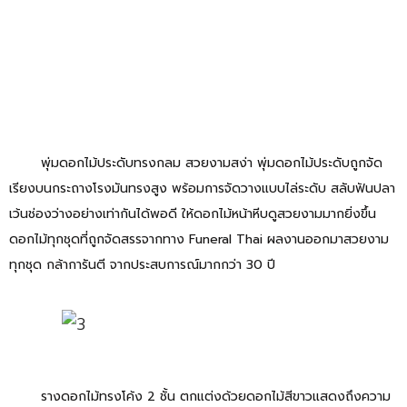
พุ่มดอกไม้ประดับทรงกลม สวยงามสง่า พุ่มดอกไม้ประดับถูกจัด
เรียงบนกระถางโรงมันทรงสูง พร้อมการจัดวางแบบไล่ระดับ สลับฟันปลา
เว้นช่องว่างอย่างเท่ากันได้พอดี ให้ดอกไม้หน้าหีบดูสวยงามมากยิ่งขึ้น
ดอกไม้ทุกชุดที่ถูกจัดสรรจากทาง Funeral Thai ผลงานออกมาสวยงาม
ทุกชุด กล้าการันตี จากประสบการณ์มากกว่า 30 ปี
รางดอกไม้ทรงโค้ง 2 ชั้น ตกแต่งด้วยดอกไม้สีขาวแสดงถึงความ